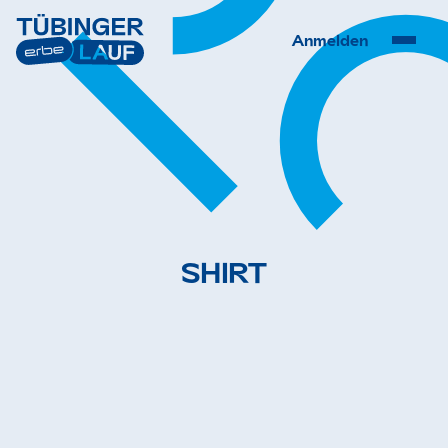
Anmelden
S
H
I
R
T