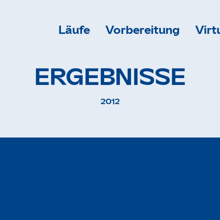
Läufe
Vorbereitung
Virt
ERGEBNISSE
2012
S
t
a
L
ä
u
V
o
r