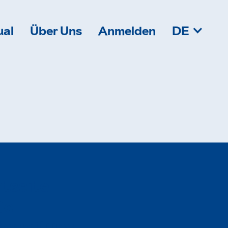
ual
Über Uns
Anmelden
DE
r
t
s
e
i
t
e
f
e
b
e
r
e
i
t
u
n
g